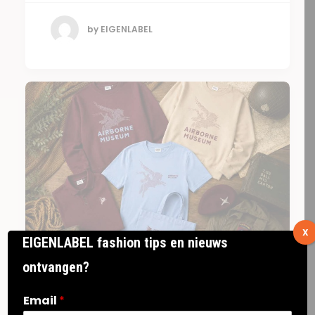
by EIGENLABEL
X
EIGENLABEL fashion tips en nieuws
ontvangen?
21 maart 2026
Email
*
Klant case: Airborne