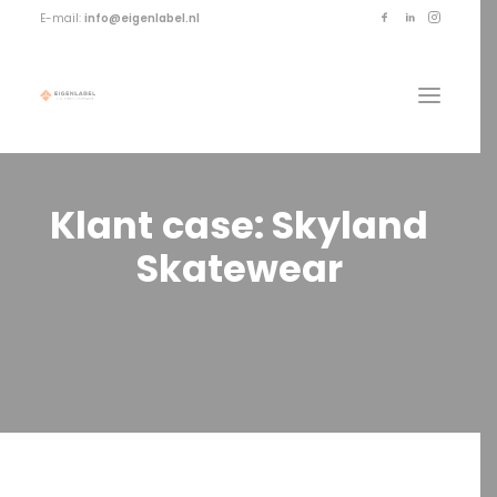
E-mail:
info@eigenlabel.nl
Klant
case:
Skyland
Skatewear