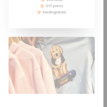
DTF prints
Kledinglabels