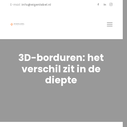
E-mail:
info@eigenlabel.nl
3D-borduren:
het
verschil
zit
in
de
diepte