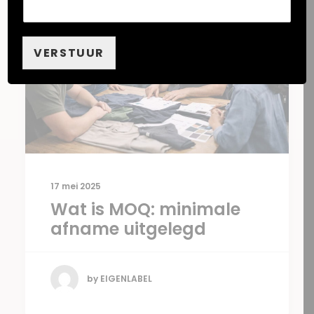
VERSTUUR
17 mei 2025
Wat is MOQ: minimale
afname uitgelegd
by EIGENLABEL