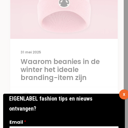
31 mei 2025
Waarom beanies in de
winter het ideale
branding-item zijn
X
EIGENLABEL fashion tips en nieuws
by EIGENLABEL
ontvangen?
Email
*