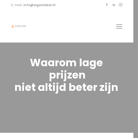
E-mail:
info@eigenlabel.nl
Waarom
lage
prijzen
niet
altijd
beter
zijn