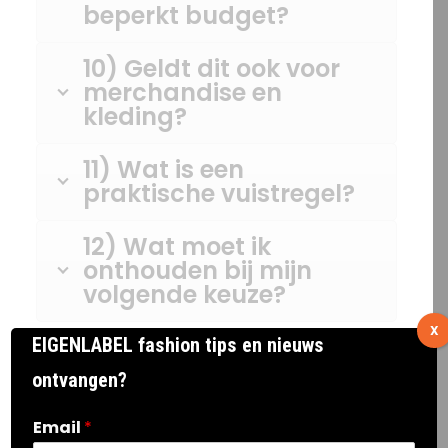
beperkt budget?
10) Geldt dit ook voor
merchandise en
kleding?
11) Wat is een
praktische vuistregel?
12) Wat moet ik
onthouden bij mijn
volgende keuze?
X
EIGENLABEL fashion tips en nieuws
ontvangen?
Email
*