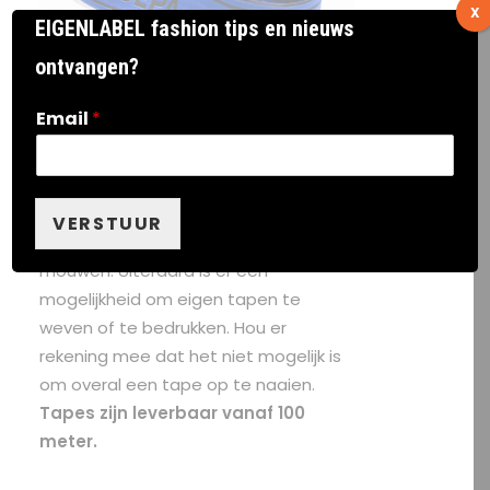
X
EIGENLABEL fashion tips en nieuws
ontvangen?
Email
*
Tapes
Voor een sportieve uitstraling van je
producten kun je werken met tapes
VERSTUUR
van verschillende materialen op de
mouwen. Uiteraard is er een
mogelijkheid om eigen tapen te
weven of te bedrukken. Hou er
rekening mee dat het niet mogelijk is
om overal een tape op te naaien.
Tapes zijn leverbaar vanaf 100
meter.