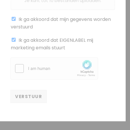
Je kunt tot 10 bestanden uploaden.
Ik ga akkoord dat mijn gegevens worden
verstuurd
(
Ik ga akkoord dat EIGENLABEL mij
k
marketing emails stuurt
o
p
i
e
)
VERSTUUR