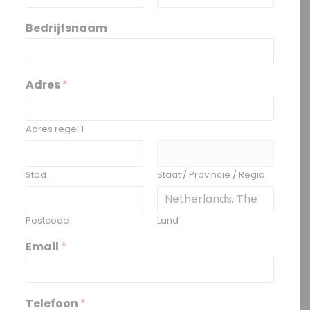
V
A
o
c
Bedrijfsnaam
o
h
r
t
n
e
a
r
a
n
Adres
*
m
a
a
m
Adres regel 1
Stad
Staat / Provincie / Regio
Postcode
Land
Email
*
Telefoon
*