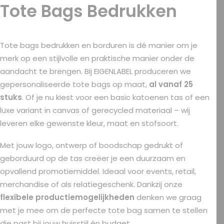
Tote Bags Bedrukken
Tote bags bedrukken en borduren is dé manier om je
merk op een stijlvolle en praktische manier onder de
aandacht te brengen. Bij EIGENLABEL produceren we
gepersonaliseerde tote bags op maat,
al vanaf 25
stuks
. Of je nu kiest voor een basic katoenen tas of een
luxe variant in canvas of gerecycled materiaal – wij
leveren elke gewenste kleur, maat en stofsoort.
Met jouw logo, ontwerp of boodschap gedrukt of
geborduurd op de tas creëer je een duurzaam en
opvallend promotiemiddel. Ideaal voor events, retail,
merchandise of als relatiegeschenk. Dankzij onze
flexibele productiemogelijkheden
denken we graag
met je mee om de perfecte tote bag samen te stellen
die past bij jouw huisstijl én budget.