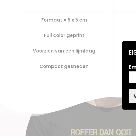
Formaat ± 5 x 5 cm
Full color geprint
Voorzien van een lijmlaag
Voo
EI
Compact gesneden
Em