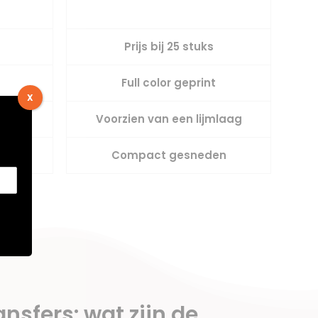
Prijs bij 25 stuks
Full color geprint
X
mlaag
Voorzien van een lijmlaag
en
Compact gesneden
ansfers: wat zijn de