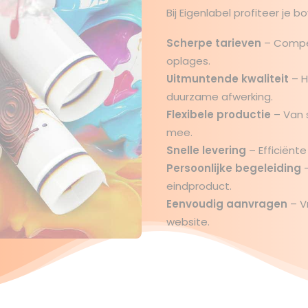
Bij Eigenlabel profiteer je b
Scherpe tarieven
– Competi
oplages.
Uitmuntende kwaliteit
– H
duurzame afwerking.
Flexibele productie
– Van s
mee.
Snelle levering
– Efficiënt
Persoonlijke begeleiding
–
eindproduct.
Eenvoudig aanvragen
– Vr
website.