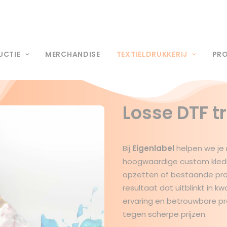
UCTIE
MERCHANDISE
TEXTIELDRUKKERIJ
PR
Losse DTF t
Bij
Eigenlabel
helpen we je 
hoogwaardige custom kleding
opzetten of bestaande prod
resultaat dat uitblinkt in kw
ervaring en betrouwbare pr
tegen scherpe prijzen.