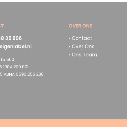
CT
OVER ONS
48 35 806
• Contact
eigenlabel.nl
• Over Ons
• Ons Team
15 500
6 1384 209 B01
5 ABNA 0590 256 238