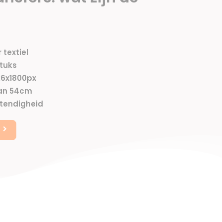
 textiel
stuks
26x1800px
van 54cm
tendigheid