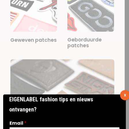
Geborduurde
Geweven patches
patches
X
EIGENLABEL fashion tips en nieuws
ontvangen?
Email
*