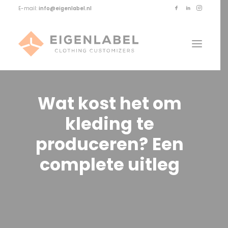
E-mail:
info@eigenlabel.nl
Wat
kost
het
om
kleding
te
produceren?
Een
complete
uitleg