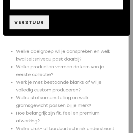
onnodige sample-rondes, verrassingen in de
prijsopbouw en vertraging in het traject.
Onderstaande checklist helpt om sneller tot
VERSTUUR
een productieplan te komen dat commercieel
én haalbaar is.
Welke doelgroep wil je aanspreken en welk
kwaliteitsniveau past daarbij?
Welke producten vormen de kern van je
eerste collectie?
Werk je met bestaande blanks of wil je
volledig custom produceren?
Welke stofsamenstelling en welk
gramsgewicht passen bij je merk?
Hoe belangrijk zijn fit, feel en premium
afwerking?
Welke druk- of borduurtechniek ondersteunt