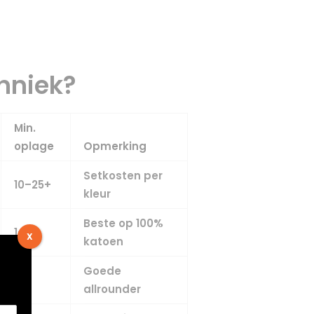
chniek?
Min.
oplage
Opmerking
Setkosten per
10–25+
kleur
Beste op 100%
1+
X
katoen
Goede
1+
allrounder