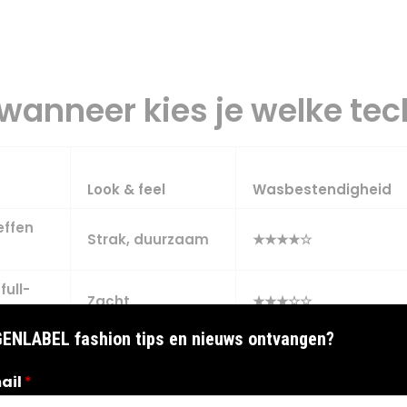
 wanneer kies je welke te
Look & feel
Wasbestendigheid
effen
Strak, duurzaam
★★★★☆
full-
Zacht
★★★☆☆
GENLABEL fashion tips en nieuws ontvangen?
el
Licht voelbaar
★★★☆☆
ail
*