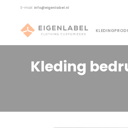
E-mail:
info@eigenlabel.nl
KLEDINGPROD
Kleding
bedr