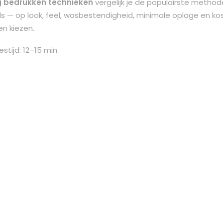
g bedrukken technieken
vergelijk je de populairste methode
cials — op look, feel, wasbestendigheid, minimale oplage en k
en kiezen.
estijd: 12–15 min