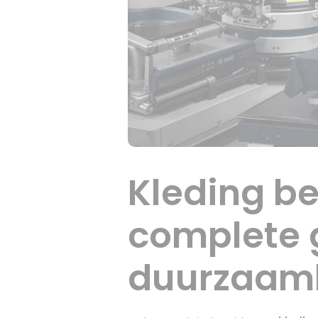
Kleding b
complete g
duurzaam