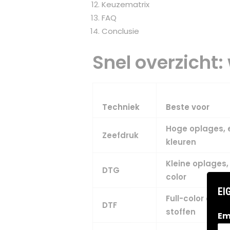
Keuzematrix
FAQ
Conclusie
Snel overzicht:
Techniek
Beste voor
Hoge oplages, 
Zeefdruk
kleuren
Kleine oplages, 
DTG
color
EI
Full-color op ve
DTF
stoffen
Em