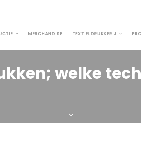
UCTIE
MERCHANDISE
TEXTIELDRUKKERIJ
PR
ukken;
welke
tec