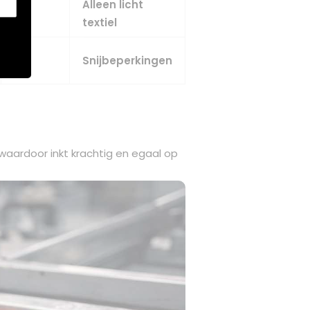
Alleen licht
1+
textiel
1+
Snijbeperkingen
, waardoor inkt krachtig en egaal op