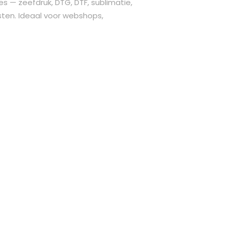
s — zeefdruk, DTG, DTF, sublimatie,
osten. Ideaal voor webshops,