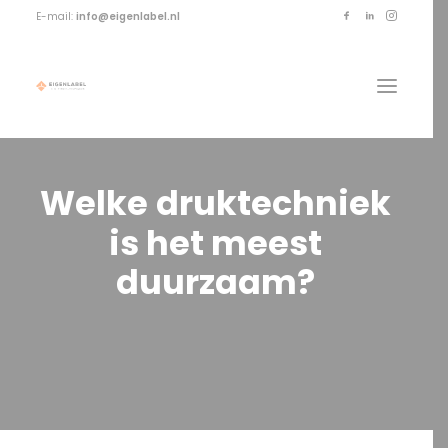
E-mail:
info@eigenlabel.nl
Welke
druktechniek
is
het
meest
duurzaam?