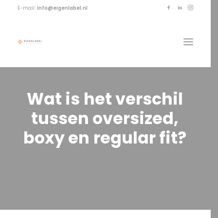
E-mail:
info@eigenlabel.nl
Wat
is
het
verschil
tussen
oversized,
boxy
en
regular
fit?