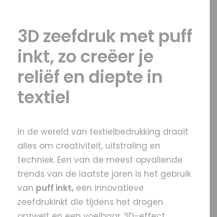
3D zeefdruk met puff
OFFERTE?
inkt, zo creëer je
reliëf en diepte in
SEARCH
textiel
In de wereld van textielbedrukking draait
alles om creativiteit, uitstraling en
techniek. Een van de meest opvallende
trends van de laatste jaren is het gebruik
van
puff inkt,
een innovatieve
zeefdrukinkt die tijdens het drogen
opzwelt en een voelbaar 3D-effect