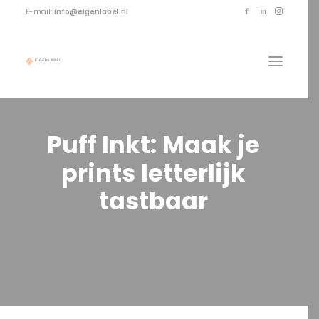
E-mail:
info@eigenlabel.nl
Puff
Inkt:
Maak
je
prints
letterlijk
tastbaar