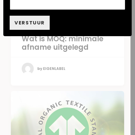
VERSTUUR
17 mei 2025
Wat is MOQ: minimale
afname uitgelegd
by EIGENLABEL