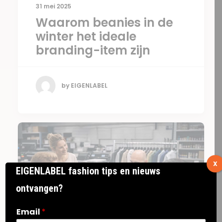
31 mei 2025
Waarom beanies in de
winter het ideale
branding-item zijn
by EIGENLABEL
X
EIGENLABEL fashion tips en nieuws
ontvangen?
Email
*