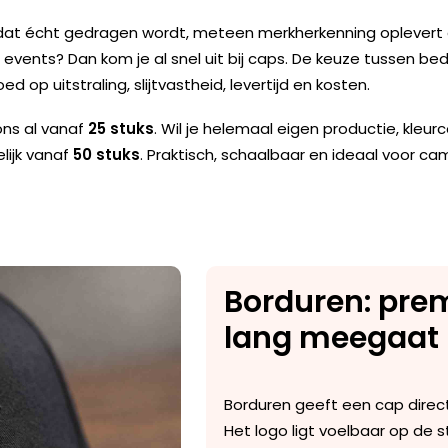
dat écht gedragen wordt, meteen merkherkenning oplevert én
events? Dan kom je al snel uit bij
caps
. De keuze tussen
bed
d op uitstraling, slijtvastheid, levertijd en kosten.
 ons al vanaf
25 stuks
. Wil je helemaal eigen productie, kleu
ijk vanaf
50 stuks
. Praktisch, schaalbaar en ideaal voor c
Borduren: pre
lang meegaat
Borduren geeft een cap direct
Het logo ligt voelbaar op de sto