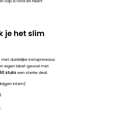
Een cap is rond en heeft
 je het slim
 met duidelijke instapniveaus:
 een eigen label-gevoel met
50 stuks
een sterke deal.
ijgen intern):
).
.