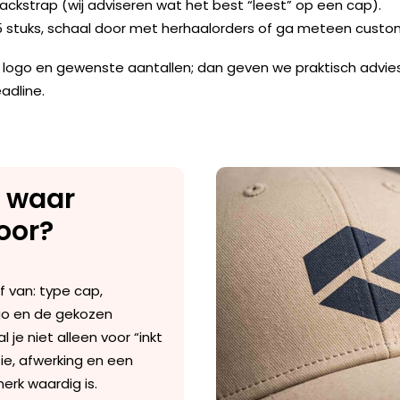
f backstrap (wij adviseren wat het best “leest” op een cap).
25 stuks, schaal door met herhaalorders of ga meteen custo
 je logo en gewenste aantallen; dan geven we praktisch advi
adline.
n waar
voor?
f van: type cap,
ogo en de gekozen
al je niet alleen voor “inkt
ie, afwerking en een
merk waardig is.