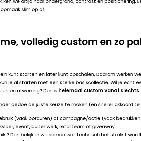
kijken we altijd naar ondergrond, contrast en positionering. 
opmaak slim op af.
e, volledig custom en zo pak
 klein kunt starten en later kunt opschalen. Daarom werken we
kun je al starten met een sterke basiscollectie. Wil je echt
ialen en afwerking? Dan is
helemaal custom vanaf slechts 
der gedoe de juiste keuze te maken (en sneller akkoord te kr
gebruik (vaak borduren) of campagne/actie (vaak bedrukken
loer, event, buitenwerk, retailteam of giveaway.
tails? Dan bekijken we samen wat technisch het strakst wordt