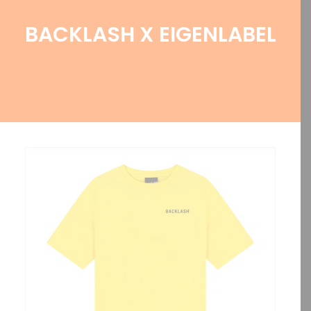
BACKLASH X EIGENLABEL