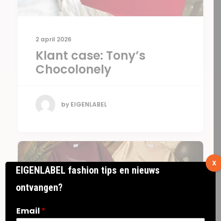
2 april 2026
Klant case: Tony’s
Chocolonely
by EIGENLABEL
X
EIGENLABEL fashion tips en nieuws
ontvangen?
Email
*