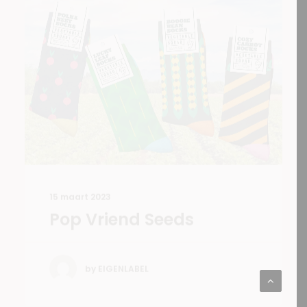
15 maart 2023
Pop Vriend Seeds
by EIGENLABEL