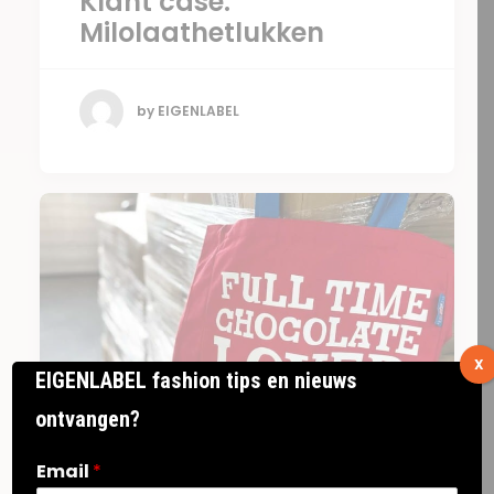
Klant case:
Milolaathetlukken
by EIGENLABEL
X
EIGENLABEL fashion tips en nieuws
ontvangen?
Email
*