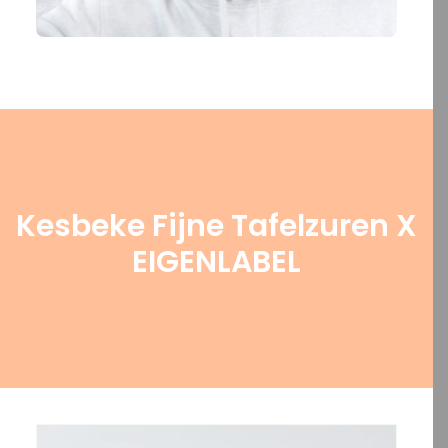
Kesbeke Fijne Tafelzuren X
EIGENLABEL