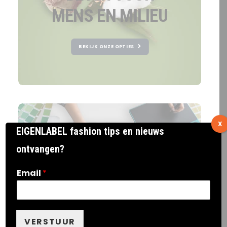
MENS EN MILIEU
BEKIJK ONZE OPTIES
X
EIGENLABEL fashion tips en nieuws
GRAFISCHE STUDIO
ontvangen?
LAAT JOUW
Email
*
COLLECTIE
ONTWERPEN
VERSTUUR