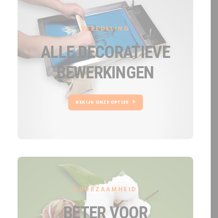
VEREDELING
ALLE DECORATIEVE
BEWERKINGEN
BEKIJK ONZE OPTIES
DUURZAAMHEID
BETER VOOR