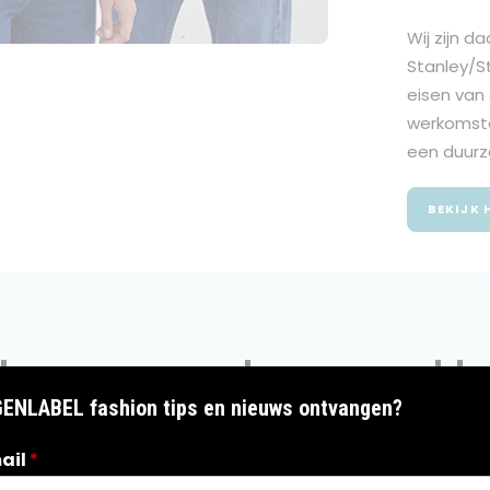
Wij zijn d
Stanley/St
eisen van 
werkomsta
een duurza
BEKIJK 
len van een duurzame kled
GENLABEL fashion tips en nieuws ontvangen?
ail
*