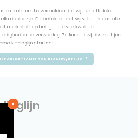
aarom trots om te vermelden dat wij een officiële
ella
dealer zijn. Dit betekent dat wij voldoen aan alle
dit merk stelt op het gebied van kwaliteit,
ndigheden en verwerking. Zo kunnen wij dus met jou
me kledinglijn starten!
HET ASSORTIMENT VAN STANLEY/STELLA
inglijn
X