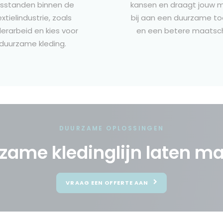
sstanden binnen de
kansen en draagt jouw m
extielindustrie, zoals
bij aan een duurzame t
derarbeid en kies voor
en een betere maatsch
duurzame kleding.
DUURZAME OPLOSSINGEN
zame kledinglijn laten m
VRAAG EEN OFFERTE AAN