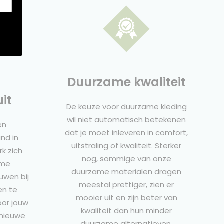
t
Duurzame kwaliteit
it
De keuze voor duurzame kleding
wil niet automatisch betekenen
en
dat je moet inleveren in comfort,
nd in
uitstraling of kwaliteit. Sterker
k zich
nog, sommige van onze
ame
duurzame materialen dragen
uwen bij
meestal prettiger, zien er
en te
mooier uit en zijn beter van
oor jouw
kwaliteit dan hun minder
 nieuwe
duurzame alternatieven.