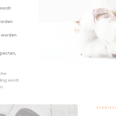
wordt
worden
n worden
specten,
sche
ding
wordt
n.
STANLEY