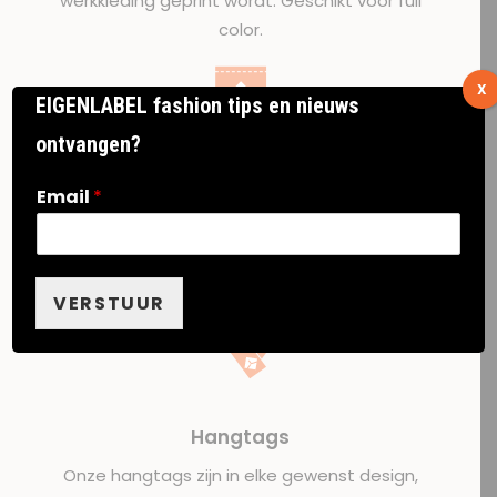
werkkleding geprint wordt. Geschikt voor full
color.
X
EIGENLABEL fashion tips en nieuws
ontvangen?
Woven labels
Email
*
Om je bedrukte werkkleding uniek te maken, kun
je gebruik maken van kledinglabels met eigen
ontwerp op je werkkleding.
VERSTUUR
Hangtags
Onze hangtags zijn in elke gewenst design,