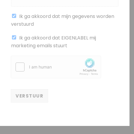
Ik ga akkoord dat mijn gegevens worden
verstuurd
(
Ik ga akkoord dat EIGENLABEL mij
k
marketing emails stuurt
o
p
i
e
)
VERSTUUR