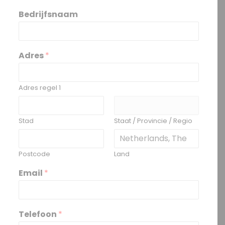
V
A
o
c
Bedrijfsnaam
o
h
r
t
n
e
a
r
a
n
Adres
*
m
a
a
m
Adres regel 1
Stad
Staat / Provincie / Regio
Postcode
Land
Email
*
Telefoon
*