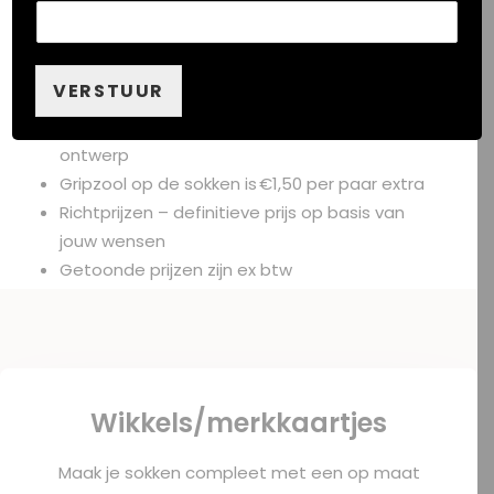
VERSTUUR
Altijd geleverd met topkaart of wikkel in eigen
ontwerp
Gripzool op de sokken is €1,50 per paar extra
Richtprijzen – definitieve prijs op basis van
jouw wensen
Getoonde prijzen zijn ex btw
Wikkels/merkkaartjes
Maak je sokken compleet met een op maat