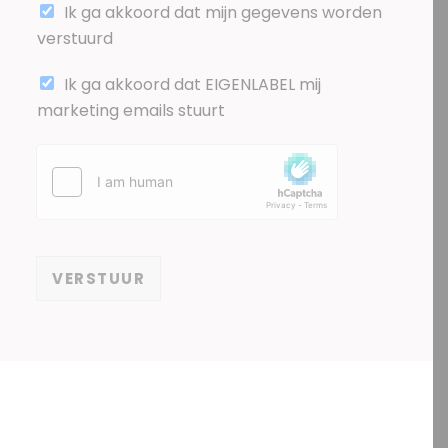
Ik ga akkoord dat mijn gegevens worden
verstuurd
(
Ik ga akkoord dat EIGENLABEL mij
k
marketing emails stuurt
o
p
i
e
)
VERSTUUR