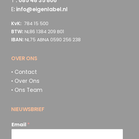
T
:
085 48 35 806
E
:
info@eigenlabel.nl
KvK:
784 15 500
BTW:
NL86 1384 209 B01
IBAN:
NL75 ABNA 0590 256 238
OVER ONS
• Contact
• Over Ons
• Ons Team
NIEUWSBRIEF
Email
*