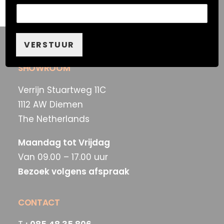
VERSTUUR
SHOWROOM
Verrijn Stuartweg 11C
1112 AW Diemen
The Netherlands
Maandag tot Vrijdag
Van 09.00 – 17.00 uur
Bezoek volgens afspraak
CONTACT