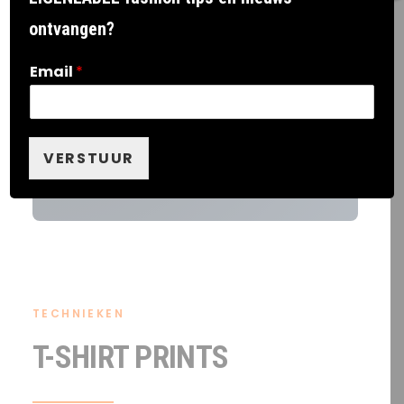
EIGEN LABEL HELPT JE VAN BEGIN
ontvangen?
TOT EIND
BEN JE AL
Email
*
GEINSPIREERD?
VERSTUUR
VRAAG EEN OFFERTE AAN
TECHNIEKEN
T-SHIRT PRINTS