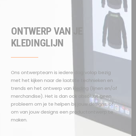
OFFERTE?
ONTWERP VAN JE
KLEDINGLIJN
SEARCH
Ons ontwerpteam is iedere dag volop bezig
met het kijken naar de laatste technieken en
trends en het ontwerp van kleding (lijnen en/of
merchandise). Het is dan ook absoluut geen
probleem om je te helpen bij jouw designs, of
om van jouw designs een productontwerp te
maken.