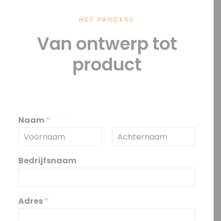
HET PROCESS
Van ontwerp tot
product
Naam
*
V
A
o
c
Bedrijfsnaam
o
h
r
t
n
e
a
r
a
n
Adres
*
m
a
a
m