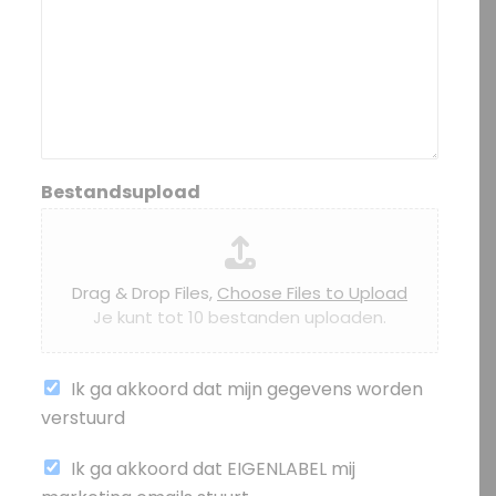
Bestandsupload
Drag & Drop Files,
Choose Files to Upload
Je kunt tot 10 bestanden uploaden.
Ik ga akkoord dat mijn gegevens worden
verstuurd
(
Ik ga akkoord dat EIGENLABEL mij
k