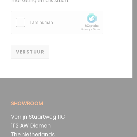
marketing emails stuurt
o
p
i
e
)
VERSTUUR
SHOWROOM
Verrijn Stuartweg 11C
1112 AW Diemen
The Netherlands