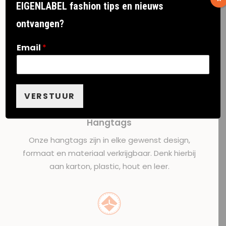
Woven labels
EIGENLABEL fashion tips en nieuws
Om je kleding uniek en onderscheidend te
ontvangen?
maken, kun je gebruik maken van
kledinglabels
Email
*
met eigen ontwerp.
VERSTUUR
Hangtags
Onze
hangtags
zijn in elke gewenst design,
formaat en materiaal verkrijgbaar. Denk hierbij
aan karton, plastic, hout en leer.