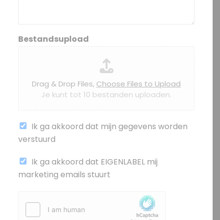
Bestandsupload
Drag & Drop Files,
Choose Files to Upload
Je kunt tot 10 bestanden uploaden.
Ik ga akkoord dat mijn gegevens worden
verstuurd
(
Ik ga akkoord dat EIGENLABEL mij
k
marketing emails stuurt
o
p
i
e
)