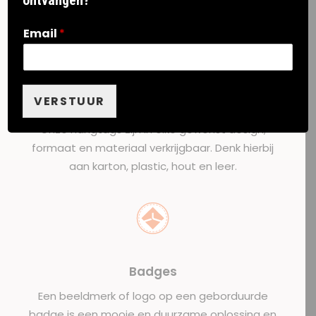
ontvangen?
Email
*
VERSTUUR
Hangtags
Onze hangtags zijn in elke gewenst design,
formaat en materiaal verkrijgbaar. Denk hierbij
aan karton, plastic, hout en leer.
Badges
Een beeldmerk of logo op een geborduurde
badge is een mooie en duurzame oplossing en