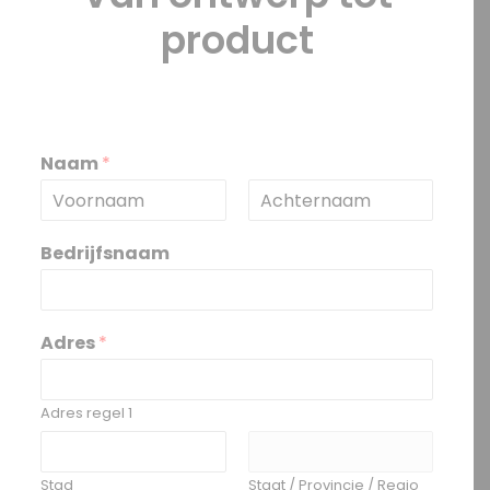
product
Naam
*
V
A
o
c
Bedrijfsnaam
o
h
r
t
n
e
a
r
a
n
Adres
*
m
a
a
m
Adres regel 1
Stad
Staat / Provincie / Regio