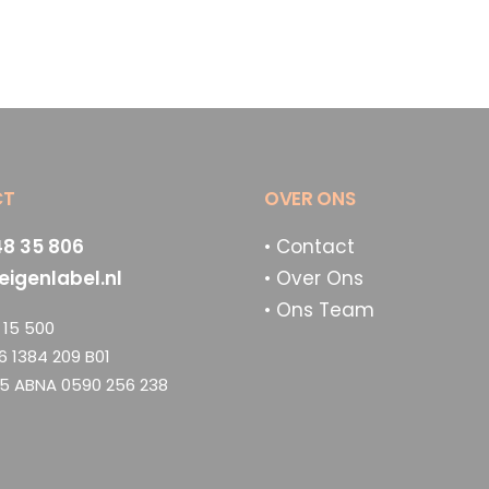
CT
OVER ONS
48 35 806
• Contact
eigenlabel.nl
• Over Ons
• Ons Team
15 500
6 1384 209 B01
5 ABNA 0590 256 238