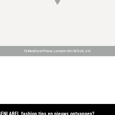
19 Bedford Place, London WC1B 5JA, U.K.
Default
GENLABEL fashion tips en nieuws ontvangen?