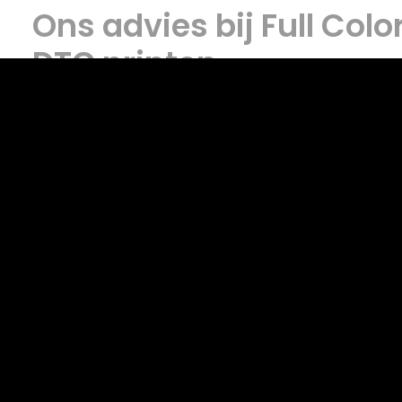
Ons advies bij Full Colo
DTG printen
Bij
DTG
adviseren wij om textiel te gebruiken van
100% 
voor het beste eindresultaat. Deze techniek
vereist d
dat het textiel wordt voorbehandeld met een PTM- of
voorbehandelings machine zodat de print beter aan h
hecht. Het komt wel eens voor dat dit vlak te zien is, m
effect wordt er in de eerste wasbeurt weer uitgewass