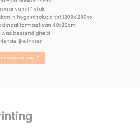
icht- en donker textiel
erbaar vanaf 1 stuk
ken in hoge resolutie tot 1200x1200px
aximaal formaat van 40x50cm
 was bestendigheid
riendelijke inkten
EN OFFERTE AAN
rinting