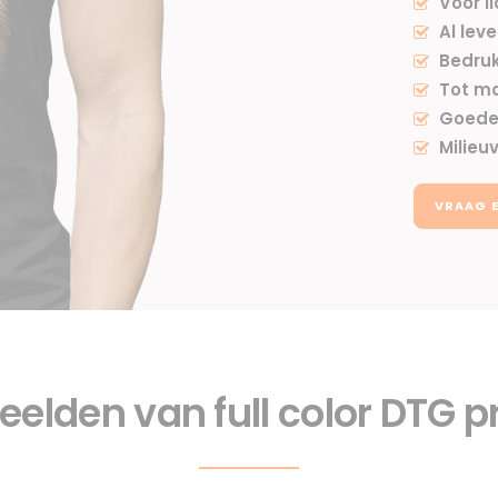
Voor l
Al lev
Bedruk
Tot m
Goede
Milieuv
VRAAG E
elden van full color DTG p