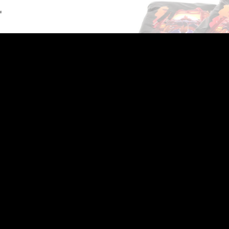
r
katoen
oorgaans
et product
aar dit
en.